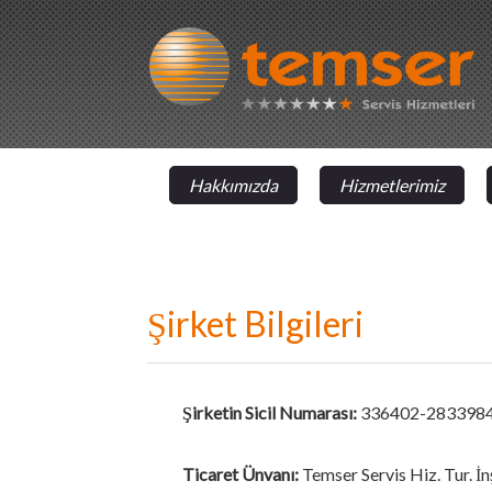
Hakkımızda
Hizmetlerimiz
Şirket Bilgileri
Şirketin Sicil Numarası:
336402-283398
Ticaret Ünvanı:
Temser Servis Hiz. Tur. İnş.