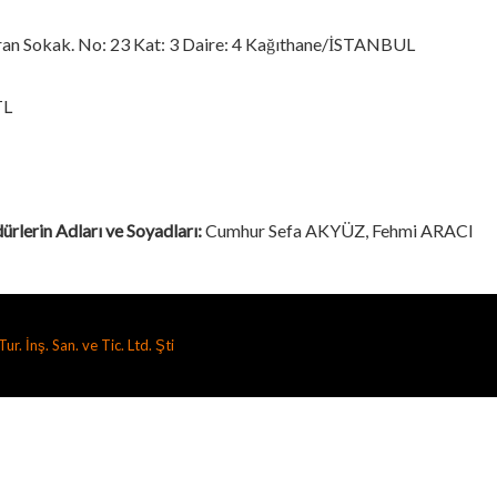
ran Sokak. No: 23 Kat: 3 Daire: 4 Kağıthane/İSTANBUL
TL
rlerin Adları ve Soyadları:
Cumhur Sefa AKYÜZ, Fehmi ARACI
ur. İnş. San. ve Tic. Ltd. Şti