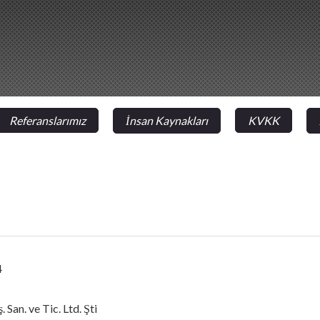
Referanslarımız
İnsan Kaynakları
KVKK
4
 San. ve Tic. Ltd. Şti